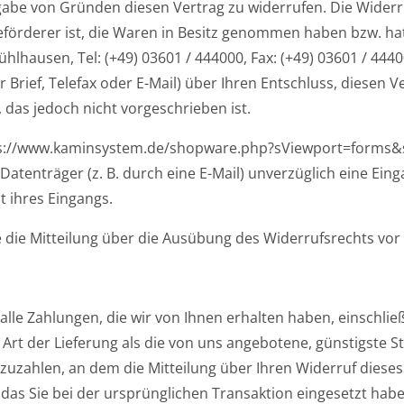
abe von Gründen diesen Vertrag zu widerrufen. Die Widerru
 Beförderer ist, die Waren in Besitz genommen haben bzw. h
hausen, Tel: (+49) 03601 / 444000, Fax: (+49) 03601 / 4440
r Brief, Telefax oder E-Mail) über Ihren Entschluss, diesen 
das jedoch nicht vorgeschrieben ist.
tps://www.kaminsystem.de/shopware.php?sViewport=forms&s
Datenträger (z. B. durch eine E-Mail) unverzüglich eine Ei
 ihres Eingangs.
e die Mitteilung über die Ausübung des Widerrufsrechts vor
alle Zahlungen, die wir von Ihnen erhalten haben, einschlie
e Art der Lieferung als die von uns angebotene, günstigste 
zahlen, an dem die Mitteilung über Ihren Widerruf dieses 
as Sie bei der ursprünglichen Transaktion eingesetzt habe