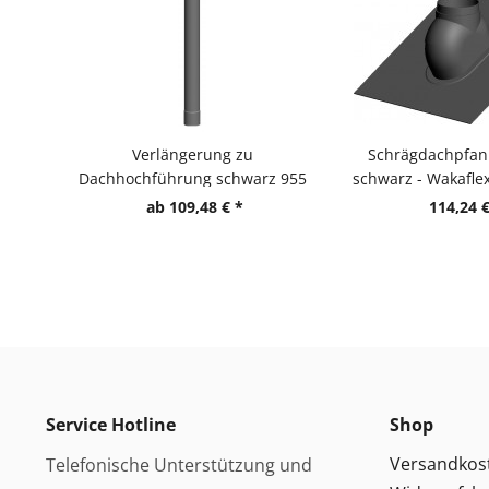
Verlängerung zu
Schrägdachpfan
Dachhochführung schwarz 955
schwarz - Wakaflex
mm - LAS doppelwandig aus
mm
ab 109,48 € *
114,24 €
PP/PP
Service Hotline
Shop
Versandkos
Telefonische Unterstützung und