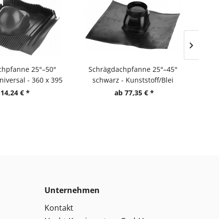
chpfanne 25°–50°
Schrägdachpfanne 25°–45°
Fla
niversal - 360 x 395
schwarz - Kunststoff/Blei
mm
14,24 € *
ab 77,35 € *
Unternehmen
Kontakt