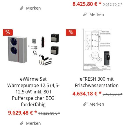
8.425,80 € *
9.912,70 € *
Merken
Merken
eWärme Set
eFRESH 300 mit
Wärmepumpe 12.5 (4,5-
Frischwasserstation
12,5kW) inkl. 80 l
4.634,18 € *
5.451,99 € *
Pufferspeicher BEG
förderfähig
Merken
9.629,48 € *
11.328,80 € *
Merken