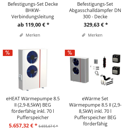
Befestigungs-Set Decke
Befestigungs-Set
BHKW-
Abgasschalldämpfer DN
Verbindungsleitung
300 - Decke
ab 119,00 € *
329,63 € *
Merken
Merken
eHEAT Wärmepumpe 8.5
eWärme Set
II (2,9-8,5kW) BEG
Wärmepumpe 8.5 II (2,9-
förderfähig inkl. 70 l
8,5kW) inkl. 70 l
Pufferspeicher
Pufferspeicher BEG
förderfähig
5.657,32 € *
6.655,67 € *