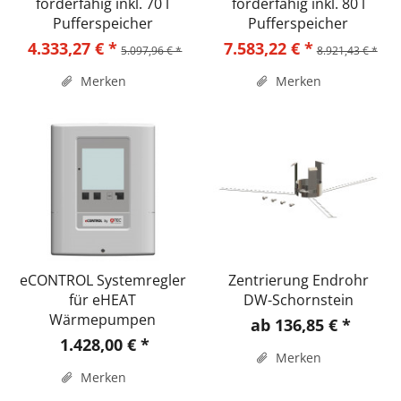
förderfähig inkl. 70 l
förderfähig inkl. 80 l
Pufferspeicher
Pufferspeicher
4.333,27 € *
7.583,22 € *
5.097,96 € *
8.921,43 € *
Merken
Merken
eCONTROL Systemregler
Zentrierung Endrohr
für eHEAT
DW-Schornstein
Wärmepumpen
ab 136,85 € *
1.428,00 € *
Merken
Merken