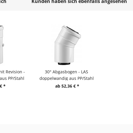
uch
Kunden haben sich ebenfalls angesehen
it Revision -
30° Abgasbogen - LAS
aus PP/Stahl
doppelwandig aus PP/Stahl
€ *
ab 52,36 € *